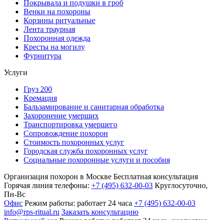
Покрывала и подушки в гроб
Венки на похороны
Корзины ритуальные
Лента траурная
Похоронная одежда
Кресты на могилу
Фурнитура
Услуги
Груз 200
Кремация
Бальзамирование и санитарная обработка
Захоронение умерших
Транспортировка умершего
Сопровождение похорон
Стоимость похоронных услуг
Городская служба похоронных услуг
Социальные похоронные услуги и пособия
Организация похорон в Москве
Бесплатная консультация
Горячая линия телефоны:
+7 (495) 632-00-03
Круглосуточно,
Пн-Вс
Офис
Режим работы:
работает 24 часа
+7 (495) 632-00-03
info@rps-ritual.ru
Заказать консультацию