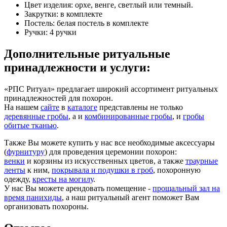
Цвет изделия: орхе, венге, светлый или темный.
Закрутки: в комплекте
Постель: белая постель в комплекте
Ручки: 4 ручки
Дополнительные ритуальные
принадлежности и услуги:
«РПС Ритуал» предлагает широкий ассортимент ритуальных
принадлежностей для похорон.
На нашем
сайте
в
каталоге
представлены не только
деревянные гробы
, а и
комбинированные гробы
, и
гробы
обитые тканью
.
Также Вы можете купить у нас все необходимые аксессуары
(
фурнитуру
) для проведения церемонии похорон:
венки
и корзины из искусственных цветов, а также
траурные
ленты
к ним,
покрывала и подушки в гроб
, похоронную
одежду,
кресты на могилу
.
У нас Вы можете арендовать помещение -
прощальный зал на
время панихиды
, а наш ритуальный агент поможет Вам
организовать похороны.