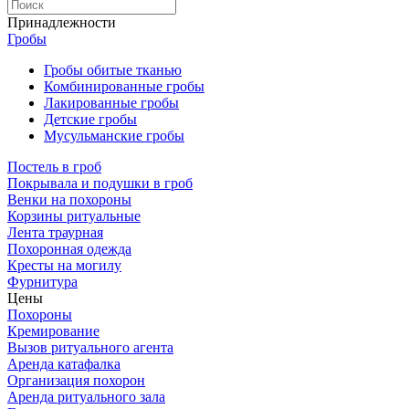
Принадлежности
Гробы
Гробы обитые тканью
Комбинированные гробы
Лакированные гробы
Детские гробы
Мусульманские гробы
Постель в гроб
Покрывала и подушки в гроб
Венки на похороны
Корзины ритуальные
Лента траурная
Похоронная одежда
Кресты на могилу
Фурнитура
Цены
Похороны
Кремирование
Вызов ритуального агента
Аренда катафалка
Организация похорон
Аренда ритуального зала