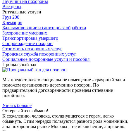
Грузчики на похороны
Все цены
Ритуальные услуги
Груз 200
Кремация
Бальзамирование и санитарная обработка
Захоронение умерших
Транспортировка умершего
Сопровождение похорон
Стоимость похоронных услуг
Городская служба похоронных услуг
Социальные похоронные услуги и пособия
Прощальный зал
Мы предоставляем специальное помещение - траурный зал и
поможем организовать церемонию похорон. По
предварительной договоренности проведем отпевание
покойного.
Узнать больше
Остерегайтесь обмана!
К сожалению, человека, столкнувшегося с горем, легко
обмануть. Этим нередко пользуются разного рода мошенники,
а на похоронном рынке Москвы – не исключение, а правило.