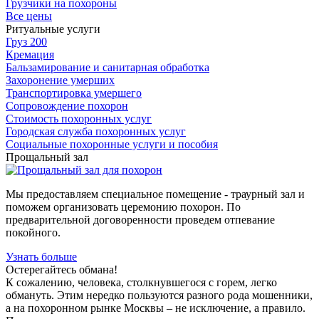
Грузчики на похороны
Все цены
Ритуальные услуги
Груз 200
Кремация
Бальзамирование и санитарная обработка
Захоронение умерших
Транспортировка умершего
Сопровождение похорон
Стоимость похоронных услуг
Городская служба похоронных услуг
Социальные похоронные услуги и пособия
Прощальный зал
Мы предоставляем специальное помещение - траурный зал и
поможем организовать церемонию похорон. По
предварительной договоренности проведем отпевание
покойного.
Узнать больше
Остерегайтесь обмана!
К сожалению, человека, столкнувшегося с горем, легко
обмануть. Этим нередко пользуются разного рода мошенники,
а на похоронном рынке Москвы – не исключение, а правило.