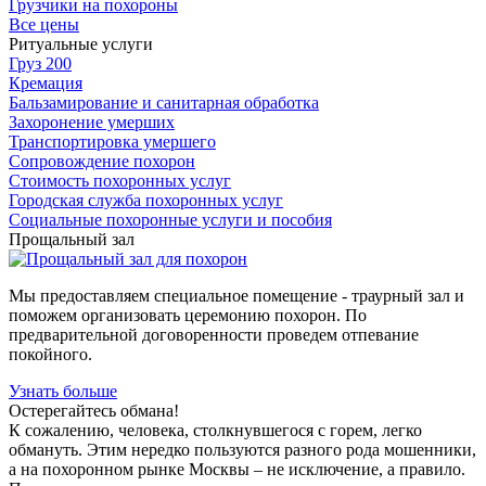
Грузчики на похороны
Все цены
Ритуальные услуги
Груз 200
Кремация
Бальзамирование и санитарная обработка
Захоронение умерших
Транспортировка умершего
Сопровождение похорон
Стоимость похоронных услуг
Городская служба похоронных услуг
Социальные похоронные услуги и пособия
Прощальный зал
Мы предоставляем специальное помещение - траурный зал и
поможем организовать церемонию похорон. По
предварительной договоренности проведем отпевание
покойного.
Узнать больше
Остерегайтесь обмана!
К сожалению, человека, столкнувшегося с горем, легко
обмануть. Этим нередко пользуются разного рода мошенники,
а на похоронном рынке Москвы – не исключение, а правило.