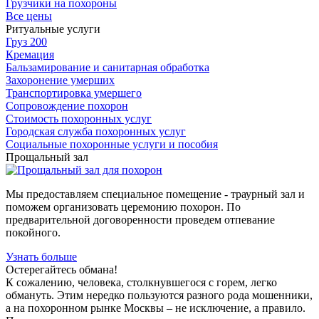
Грузчики на похороны
Все цены
Ритуальные услуги
Груз 200
Кремация
Бальзамирование и санитарная обработка
Захоронение умерших
Транспортировка умершего
Сопровождение похорон
Стоимость похоронных услуг
Городская служба похоронных услуг
Социальные похоронные услуги и пособия
Прощальный зал
Мы предоставляем специальное помещение - траурный зал и
поможем организовать церемонию похорон. По
предварительной договоренности проведем отпевание
покойного.
Узнать больше
Остерегайтесь обмана!
К сожалению, человека, столкнувшегося с горем, легко
обмануть. Этим нередко пользуются разного рода мошенники,
а на похоронном рынке Москвы – не исключение, а правило.