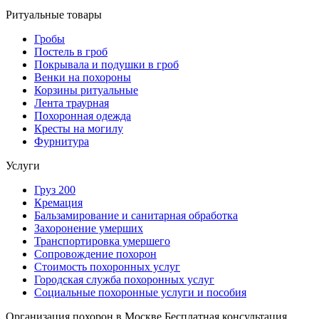
Ритуальные товары
Гробы
Постель в гроб
Покрывала и подушки в гроб
Венки на похороны
Корзины ритуальные
Лента траурная
Похоронная одежда
Кресты на могилу
Фурнитура
Услуги
Груз 200
Кремация
Бальзамирование и санитарная обработка
Захоронение умерших
Транспортировка умершего
Сопровождение похорон
Стоимость похоронных услуг
Городская служба похоронных услуг
Социальные похоронные услуги и пособия
Организация похорон в Москве
Бесплатная консультация