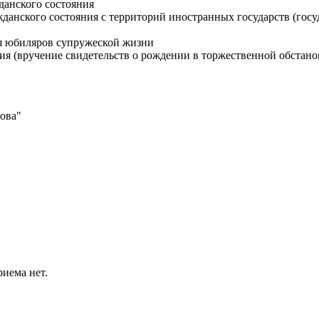
данского состояния
данского состояния с территорий иностранных государств (госу
я юбиляров супружеской жизни
 (вручение свидетельств о рождении в торжественной обстано
нова"
риема нет.