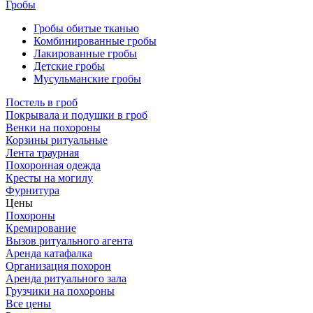
Гробы
Гробы обитые тканью
Комбинированные гробы
Лакированные гробы
Детские гробы
Мусульманские гробы
Постель в гроб
Покрывала и подушки в гроб
Венки на похороны
Корзины ритуальные
Лента траурная
Похоронная одежда
Кресты на могилу
Фурнитура
Цены
Похороны
Кремирование
Вызов ритуального агента
Аренда катафалка
Организация похорон
Аренда ритуального зала
Грузчики на похороны
Все цены