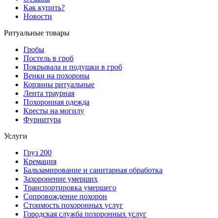
Как купить?
Новости
Ритуальные товары
Гробы
Постель в гроб
Покрывала и подушки в гроб
Венки на похороны
Корзины ритуальные
Лента траурная
Похоронная одежда
Кресты на могилу
Фурнитура
Услуги
Груз 200
Кремация
Бальзамирование и санитарная обработка
Захоронение умерших
Транспортировка умершего
Сопровождение похорон
Стоимость похоронных услуг
Городская служба похоронных услуг