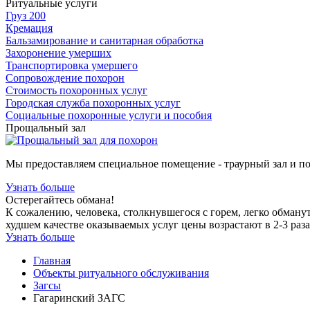
Ритуальные услуги
Груз 200
Кремация
Бальзамирование и санитарная обработка
Захоронение умерших
Транспортировка умершего
Сопровождение похорон
Стоимость похоронных услуг
Городская служба похоронных услуг
Социальные похоронные услуги и пособия
Прощальный зал
Мы предоставляем специальное помещение - траурный зал и п
Узнать больше
Остерегайтесь обмана!
К сожалению, человека, столкнувшегося с горем, легко обману
худшем качестве оказываемых услуг цены возрастают в 2-3 раза
Узнать больше
Главная
Объекты ритуального обслуживания
Загсы
Гагаринский ЗАГС