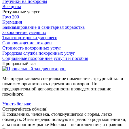
Грузчики на похороны
Все цены
Ритуальные услуги
Груз 200
Кремация
Бальзамирование и санитарная обработка
Захоронение умерших
Транспортировка умершего
Сопровождение похорон
Стоимость похоронных услуг
Городская служба похоронных услуг
Социальные похоронные услуги и пособия
Прощальный зал
Мы предоставляем специальное помещение - траурный зал и
поможем организовать церемонию похорон. По
предварительной договоренности проведем отпевание
покойного.
Узнать больше
Остерегайтесь обмана!
К сожалению, человека, столкнувшегося с горем, легко
обмануть. Этим нередко пользуются разного рода мошенники,
а на похоронном рынке Москвы – не исключение, а правило.