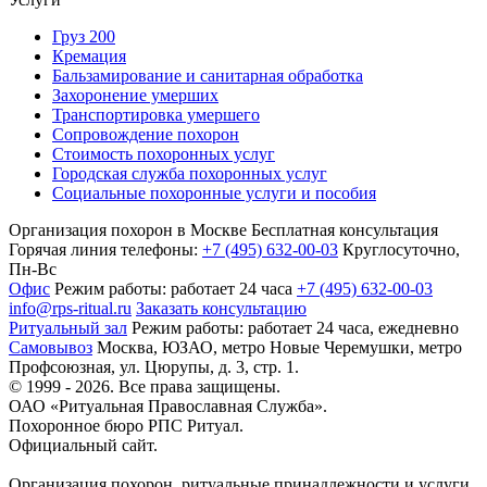
Груз 200
Кремация
Бальзамирование и санитарная обработка
Захоронение умерших
Транспортировка умершего
Сопровождение похорон
Стоимость похоронных услуг
Городская служба похоронных услуг
Социальные похоронные услуги и пособия
Организация похорон в Москве
Бесплатная консультация
Горячая линия телефоны:
+7 (495) 632-00-03
Круглосуточно,
Пн-Вс
Офис
Режим работы:
работает 24 часа
+7 (495) 632-00-03
info@rps-ritual.ru
Заказать консультацию
Ритуальный зал
Режим работы:
работает 24 часа, ежедневно
Самовывоз
Москва, ЮЗАО, метро Новые Черемушки, метро
Профсоюзная,
ул. Цюрупы, д. 3, стр. 1.
© 1999 - 2026. Все права защищены.
ОАО «Ритуальная Православная Служба».
Похоронное бюро РПС Ритуал.
Официальный сайт.
Организация похорон, ритуальные принадлежности и услуги