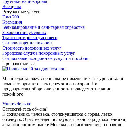
Грузчики на похороны
Все цены
Ритуальные услуги
Груз 200
Кремация
Бальзамирование и санитарная обработка
Захоронение умерших
Транспортировка умершего
Сопровождение похорон
Стоимость похоронных услуг
Городская служба похоронных услуг
Социальные похоронные услуги и пособия
Прощальный зал
Мы предоставляем специальное помещение - траурный зал и
поможем организовать церемонию похорон. По
предварительной договоренности проведем отпевание
покойного.
Узнать больше
Остерегайтесь обмана!
К сожалению, человека, столкнувшегося с горем, легко
обмануть. Этим нередко пользуются разного рода мошенники,
а на похоронном рынке Москвы – не исключение, а правило.