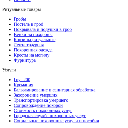
Ритуальные товары
Гробы
Постель в гроб
Покрывала и подушки в гроб
Венки на похороны
Корзины ритуальные
Лента траурная
Похоронная одежда
Кресты на могилу
Фурнитура
Услуги
Груз 200
Кремация
Бальзамирование и санитарная обработка
Захоронение умерших
Транспортировка умершего
Сопровождение похорон
Стоимость похоронных услуг
Городская служба похоронных услуг
Социальные похоронные услуги и пособия