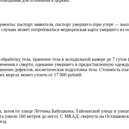
обходимая для отпевания в церкви.
менты: паспорт заявителя, паспорт умершего (при утере — выпи
ых случаях может потребоваться медицинская карта умершего и
работку тела, хранение тела в холодильной камере до 7 суток 
ючения о смерти, одевание умершего в предоставленную одежду,
анение дефектов, косметическая подготовка тела. Стоимость пл
их моргах может стоить от 17 000 рублей.
а, затем по улице Лётчика Бабушкина, Тайнинской улице и улице
га (около 160 метров до него). С МКАД: свернуть на Осташковс
езд.