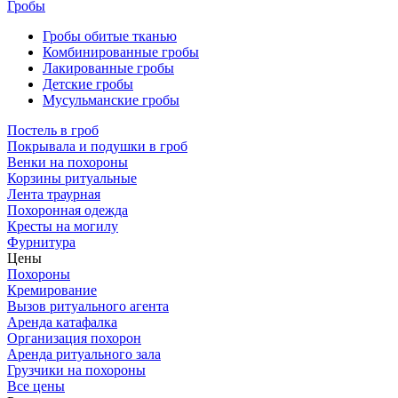
Гробы
Гробы обитые тканью
Комбинированные гробы
Лакированные гробы
Детские гробы
Мусульманские гробы
Постель в гроб
Покрывала и подушки в гроб
Венки на похороны
Корзины ритуальные
Лента траурная
Похоронная одежда
Кресты на могилу
Фурнитура
Цены
Похороны
Кремирование
Вызов ритуального агента
Аренда катафалка
Организация похорон
Аренда ритуального зала
Грузчики на похороны
Все цены