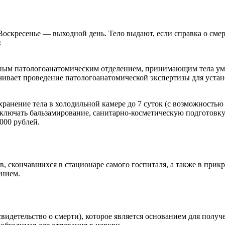
 Воскресенье — выходной день. Тело выдают, если справка о смер
:
ным патологоанатомическим отделением, принимающим тела умер
ивает проведение патологоанатомической экспертизы для устан
 хранение тела в холодильной камере до 7 суток (с возможность
включать бальзамирование, санитарно-косметическую подготовку
000 рублей.
в, скончавшихся в стационаре самого госпиталя, а также в при
ением.
видетельство о смерти), которое является основанием для получ