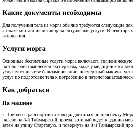
может быть выдана справка о выполнении бальзамирования, не
Какие документы необходимы
Для получения тела из морга обычно требуются следующие доку
а также квитанция-договор на ритуальные услуги. В некотор
отношения.
Услуги морга
Основные бесплатные услуги морга включают: гигиеническую об
патологоанатомической экспертизы, выдачу медицинского закл
услугам относятся: бальзамирование, посмертный макияж, устр
услуг по подготовке тела к погребению в патологоанатомическ
Как добраться
На машине
С Третьего транспортного кольца: двигаться по проспекту Мир
налево на 8-й Таймырский проезд, который ведет к зданию мор
затем на улицу Стартовую, и повернуть на 8-й Таймырский про