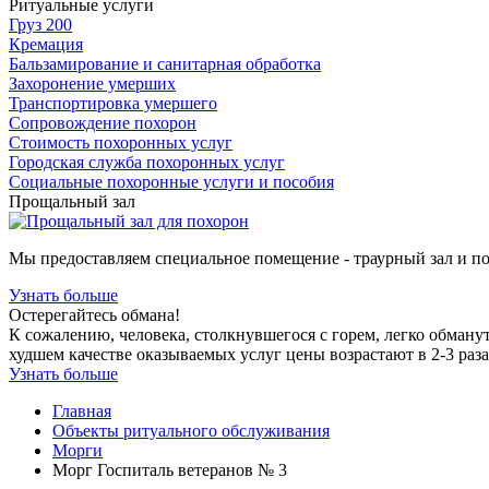
Ритуальные услуги
Груз 200
Кремация
Бальзамирование и санитарная обработка
Захоронение умерших
Транспортировка умершего
Сопровождение похорон
Стоимость похоронных услуг
Городская служба похоронных услуг
Социальные похоронные услуги и пособия
Прощальный зал
Мы предоставляем специальное помещение - траурный зал и п
Узнать больше
Остерегайтесь обмана!
К сожалению, человека, столкнувшегося с горем, легко обману
худшем качестве оказываемых услуг цены возрастают в 2-3 раза
Узнать больше
Главная
Объекты ритуального обслуживания
Морги
Морг Госпиталь ветеранов № 3