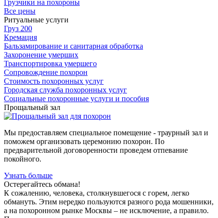
Грузчики на похороны
Все цены
Ритуальные услуги
Груз 200
Кремация
Бальзамирование и санитарная обработка
Захоронение умерших
Транспортировка умершего
Сопровождение похорон
Стоимость похоронных услуг
Городская служба похоронных услуг
Социальные похоронные услуги и пособия
Прощальный зал
Мы предоставляем специальное помещение - траурный зал и
поможем организовать церемонию похорон. По
предварительной договоренности проведем отпевание
покойного.
Узнать больше
Остерегайтесь обмана!
К сожалению, человека, столкнувшегося с горем, легко
обмануть. Этим нередко пользуются разного рода мошенники,
а на похоронном рынке Москвы – не исключение, а правило.