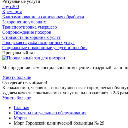
Ритуальные услуги
Груз 200
Кремация
Бальзамирование и санитарная обработка
Захоронение умерших
Транспортировка умершего
Сопровождение похорон
Стоимость похоронных услуг
Городская служба похоронных услуг
Социальные похоронные услуги и пособия
Прощальный зал
Мы предоставляем специальное помещение - траурный зал и п
Узнать больше
Остерегайтесь обмана!
К сожалению, человека, столкнувшегося с горем, легко обману
худшем качестве оказываемых услуг цены возрастают в 2-3 раза
Узнать больше
Главная
Объекты ритуального обслуживания
Морги
Морг Городской клинической больницы № 29