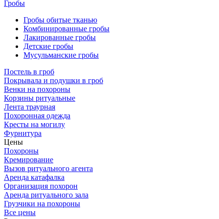
Гробы
Гробы обитые тканью
Комбинированные гробы
Лакированные гробы
Детские гробы
Мусульманские гробы
Постель в гроб
Покрывала и подушки в гроб
Венки на похороны
Корзины ритуальные
Лента траурная
Похоронная одежда
Кресты на могилу
Фурнитура
Цены
Похороны
Кремирование
Вызов ритуального агента
Аренда катафалка
Организация похорон
Аренда ритуального зала
Грузчики на похороны
Все цены