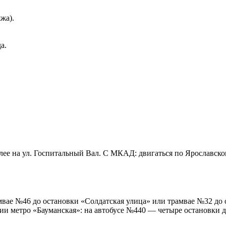
жа).
а.
далее на ул. Госпитальный Вал. С МКАД: двигаться по Ярославск
мвае №46 до остановки «Солдатская улица» или трамвае №32 до 
ии метро «Бауманская»: на автобусе №440 — четыре остановки д