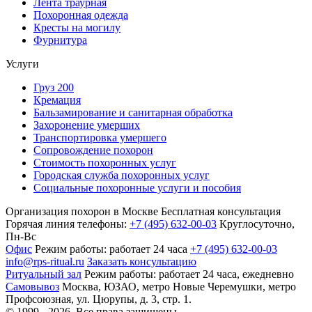
Лента траурная
Похоронная одежда
Кресты на могилу
Фурнитура
Услуги
Груз 200
Кремация
Бальзамирование и санитарная обработка
Захоронение умерших
Транспортировка умершего
Сопровождение похорон
Стоимость похоронных услуг
Городская служба похоронных услуг
Социальные похоронные услуги и пособия
Организация похорон в Москве
Бесплатная консультация
Горячая линия телефоны:
+7 (495) 632-00-03
Круглосуточно,
Пн-Вс
Офис
Режим работы:
работает 24 часа
+7 (495) 632-00-03
info@rps-ritual.ru
Заказать консультацию
Ритуальный зал
Режим работы:
работает 24 часа, ежедневно
Самовывоз
Москва, ЮЗАО, метро Новые Черемушки, метро
Профсоюзная,
ул. Цюрупы, д. 3, стр. 1.
© 1999 - 2026. Все права защищены.