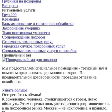
Грузчики на похороны
Все цены
Ритуальные услуги
Груз 200
Кремация
Бальзамирование и санитарная обработка
Захоронение умерших
Транспортировка умершего
Сопровождение похорон
Стоимость похоронных услуг
Городская служба похоронных услуг
Социальные похоронные услуги и пособия
Прощальный зал
Мы предоставляем специальное помещение - траурный зал и
поможем организовать церемонию похорон. По
предварительной договоренности проведем отпевание
покойного.
Узнать больше
Остерегайтесь обмана!
К сожалению, человека, столкнувшегося с горем, легко
обмануть. Этим нередко пользуются разного рода мошенники,
а на похоронном рынке Москвы – не исключение, а правило.