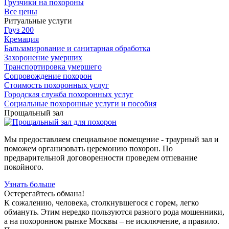
Грузчики на похороны
Все цены
Ритуальные услуги
Груз 200
Кремация
Бальзамирование и санитарная обработка
Захоронение умерших
Транспортировка умершего
Сопровождение похорон
Стоимость похоронных услуг
Городская служба похоронных услуг
Социальные похоронные услуги и пособия
Прощальный зал
Мы предоставляем специальное помещение - траурный зал и
поможем организовать церемонию похорон. По
предварительной договоренности проведем отпевание
покойного.
Узнать больше
Остерегайтесь обмана!
К сожалению, человека, столкнувшегося с горем, легко
обмануть. Этим нередко пользуются разного рода мошенники,
а на похоронном рынке Москвы – не исключение, а правило.