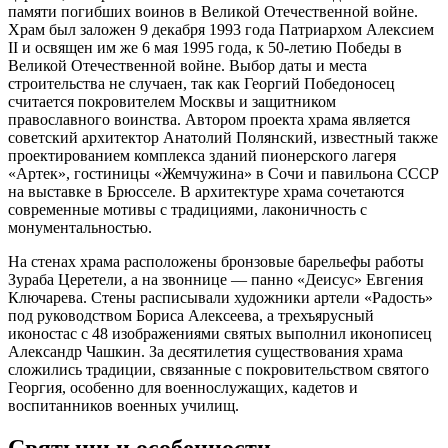
памяти погибших воинов в Великой Отечественной войне.
Храм был заложен 9 декабря 1993 года Патриархом Алексием
II и освящен им же 6 мая 1995 года, к 50-летию Победы в
Великой Отечественной войне. Выбор даты и места
строительства не случаен, так как Георгий Победоносец
считается покровителем Москвы и защитником
православного воинства. Автором проекта храма является
советский архитектор Анатолий Полянский, известный также
проектированием комплекса зданий пионерского лагеря
«Артек», гостиницы «Жемчужина» в Сочи и павильона СССР
на выставке в Брюсселе. В архитектуре храма сочетаются
современные мотивы с традициями, лаконичность с
монументальностью.
На стенах храма расположены бронзовые барельефы работы
Зураба Церетели, а на звоннице — панно «Деисус» Евгения
Ключарева. Стены расписывали художники артели «Радость»
под руководством Бориса Алексеева, а трехъярусный
иконостас с 48 изображениями святых выполнил иконописец
Александр Чашкин. За десятилетия существования храма
сложились традиции, связанные с покровительством святого
Георгия, особенно для военнослужащих, кадетов и
воспитанников военных училищ.
Святыни и особенности