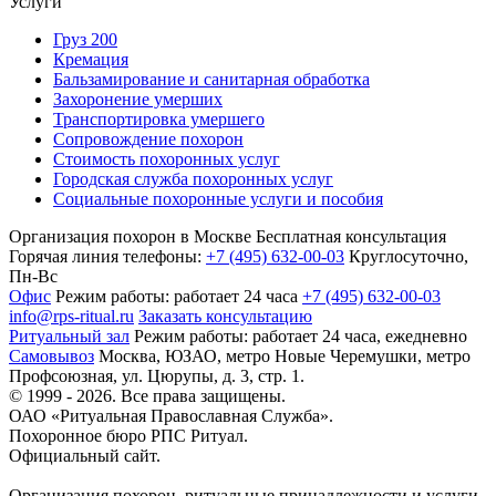
Услуги
Груз 200
Кремация
Бальзамирование и санитарная обработка
Захоронение умерших
Транспортировка умершего
Сопровождение похорон
Стоимость похоронных услуг
Городская служба похоронных услуг
Социальные похоронные услуги и пособия
Организация похорон в Москве
Бесплатная консультация
Горячая линия телефоны:
+7 (495) 632-00-03
Круглосуточно,
Пн-Вс
Офис
Режим работы:
работает 24 часа
+7 (495) 632-00-03
info@rps-ritual.ru
Заказать консультацию
Ритуальный зал
Режим работы:
работает 24 часа, ежедневно
Самовывоз
Москва, ЮЗАО, метро Новые Черемушки, метро
Профсоюзная,
ул. Цюрупы, д. 3, стр. 1.
© 1999 - 2026. Все права защищены.
ОАО «Ритуальная Православная Служба».
Похоронное бюро РПС Ритуал.
Официальный сайт.
Организация похорон, ритуальные принадлежности и услуги