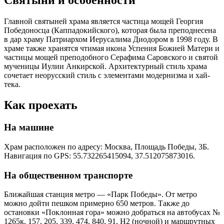
Главной святыней храма является частица мощей Георгия
Победоносца (Каппадокийского), которая была преподнесена
в дар храму Патриархом Иерусалима Диодором в 1998 году. В
храме также хранятся чтимая икона Успения Божией Матери и
частицы мощей преподобного Серафима Саровского и святой
мученицы Иулии Анкирской. Архитектурный стиль храма
сочетает неорусский стиль с элементами модернизма и хай-
тека.
Как проехать
На машине
Храм расположен по адресу: Москва, Площадь Победы, 3Б.
Навигация по GPS: 55.732265415094, 37.512075873016.
На общественном транспорте
Ближайшая станция метро — «Парк Победы». От метро
можно дойти пешком примерно 650 метров. Также до
остановки «Поклонная гора» можно добраться на автобусах №
1265к, 157, 205, 339, 474, 840, 91, Н2 (ночной) и маршрутных