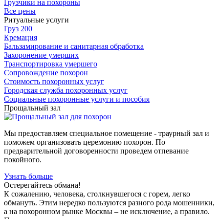
Грузчики на похороны
Все цены
Ритуальные услуги
Груз 200
Кремация
Бальзамирование и санитарная обработка
Захоронение умерших
Транспортировка умершего
Сопровождение похорон
Стоимость похоронных услуг
Городская служба похоронных услуг
Социальные похоронные услуги и пособия
Прощальный зал
Мы предоставляем специальное помещение - траурный зал и
поможем организовать церемонию похорон. По
предварительной договоренности проведем отпевание
покойного.
Узнать больше
Остерегайтесь обмана!
К сожалению, человека, столкнувшегося с горем, легко
обмануть. Этим нередко пользуются разного рода мошенники,
а на похоронном рынке Москвы – не исключение, а правило.