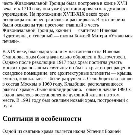
честь Живоначальной Троицы была построена в конце XVII
века, и к 1710 году она уже функционировала как духовное
учреждение. На протяжении XVIII-XIX веков храм
неоднократно перестраивался и расширялся. В этот период
были освящены три престола: главный в честь
Живоначальной Троицы, южный — святителя Николая
Чудотворца, и северный — иконы Божией Матери «Утоли моя
печали».
В XIX веке, благодаря усилиям настоятеля отца Николая
Смирнова, храм был значительно обновлен и благоустроен.
Однако после революции 1917 года храм постигла участь
многих православных святынь: он был закрыт и превращен в
складское помещение, его архитектурные элементы — крыша,
купола, колокольня — были разрушены. Село Борисово вошло
в состав Москвы в 1960 году. Кладбище, располагавшееся
рядом с храмом, было ликвидировано. Только в начале 1990-х
годов началось восстановление духовной жизни на этом
месте. В 1991 году был освящен новый храм, построенный с
нуля.
Святыни и особенности
Одной из святынь храма является икона Успения Божией