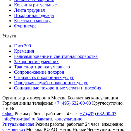
Корзины ритуальные
Лента траурная
Похоронная одежда
Кресты на могилу
Фурнитура
Услуги
Груз 200
Кремация
Бальзамирование и санитарная обработка
Захоронение умерших
Транспортировка умершего
Сопровождение похорон
Стоимость похоронных услуг
Городская служба похоронных услуг
Социальные похоронные услуги и пособия
Организация похорон в Москве
Бесплатная консультация
Горячая линия телефоны:
+7 (495) 632-00-03
Круглосуточно,
Пн-Вс
Офис
Режим работы:
работает 24 часа
+7 (495) 632-00-03
info@rps-ritual.ru
Заказать консультацию
Ритуальный зал
Режим работы:
работает 24 часа, ежедневно
Самовывоз
Москва, ЮЗАО, метро Новые Черемушки, метро