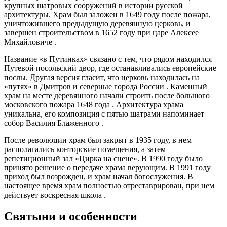
крупных шатровых сооружений в истории русской
архитектуры. Храм был заложен в 1649 году после пожара,
уничтожившего предыдущую деревянную церковь, и
завершен строительством в 1652 году при царе Алексее
Михайловиче .
Название «в Путинках» связано с тем, что рядом находился
Путевой посольский двор, где останавливались европейские
послы. Другая версия гласит, что церковь находилась на
«путях» в Дмитров и северные города России . Каменный
храм на месте деревянного начали строить после большого
московского пожара 1648 года . Архитектура храма
уникальна, его композиция с пятью шатрами напоминает
собор Василия Блаженного .
После революции храм был закрыт в 1935 году, в нем
располагались конторские помещения, а затем
репетиционный зал «Цирка на сцене». В 1990 году было
принято решение о передаче храма верующим. В 1991 году
приход был возрожден, и храм начал богослужения. В
настоящее время храм полностью отреставрирован, при нем
действует воскресная школа .
Святыни и особенности