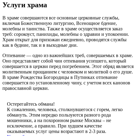
Услуги храма
В храме совершаются все основные церковные службы,
включая Божественную литургию, Всенощное бдение,
молебны и таинства. Также в храме осуществляется заказ
треб: сорокоуст, панихиды, молебны о здравии и упокоении.
Храм открыт для прихожан ежедневно, проводятся службы
как в будние, так и в выходные дни.
Отпевание — одно из важнейших треб, совершаемых в храме.
Оно представляет собой чин отпевания усопшего, который
совершается в церкви перед погребением. Этот обряд является
молитвенным прощанием с человеком и молитвой о его душе.
В храме Рождества Богородицы в Путинках отпевание
совершается по установленному чину, с учетом всех канонов
православной церкви.
Остерегайтесь обмана!
К сожалению, человека, столкнувшегося с горем, легко
обмануть. Этим нередко пользуются разного рода
мошенники, а на похоронном рынке Москвы – не
исключение, а правило. При худшем качестве
оказываемых услуг цены возрастают в 2-3 раза.