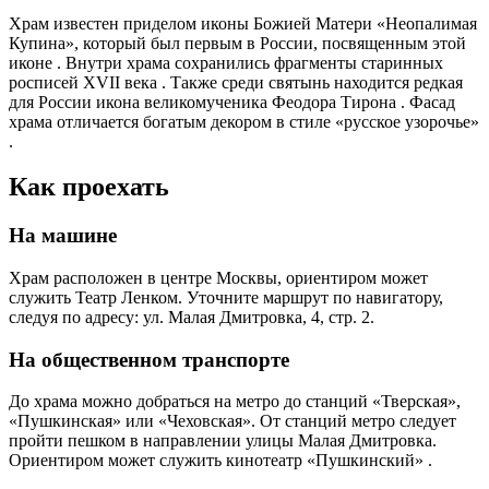
Храм известен приделом иконы Божией Матери «Неопалимая
Купина», который был первым в России, посвященным этой
иконе . Внутри храма сохранились фрагменты старинных
росписей XVII века . Также среди святынь находится редкая
для России икона великомученика Феодора Тирона . Фасад
храма отличается богатым декором в стиле «русское узорочье»
.
Как проехать
На машине
Храм расположен в центре Москвы, ориентиром может
служить Театр Ленком. Уточните маршрут по навигатору,
следуя по адресу: ул. Малая Дмитровка, 4, стр. 2.
На общественном транспорте
До храма можно добраться на метро до станций «Тверская»,
«Пушкинская» или «Чеховская». От станций метро следует
пройти пешком в направлении улицы Малая Дмитровка.
Ориентиром может служить кинотеатр «Пушкинский» .