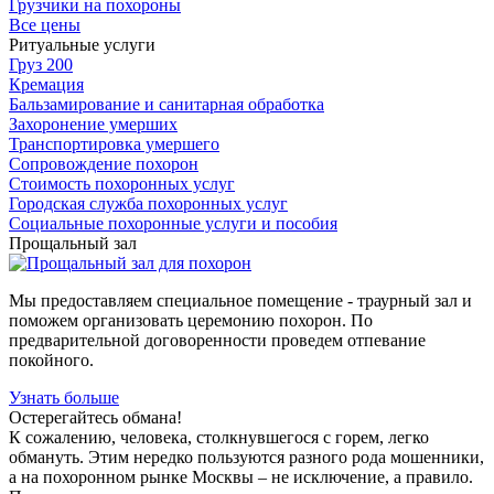
Грузчики на похороны
Все цены
Ритуальные услуги
Груз 200
Кремация
Бальзамирование и санитарная обработка
Захоронение умерших
Транспортировка умершего
Сопровождение похорон
Стоимость похоронных услуг
Городская служба похоронных услуг
Социальные похоронные услуги и пособия
Прощальный зал
Мы предоставляем специальное помещение - траурный зал и
поможем организовать церемонию похорон. По
предварительной договоренности проведем отпевание
покойного.
Узнать больше
Остерегайтесь обмана!
К сожалению, человека, столкнувшегося с горем, легко
обмануть. Этим нередко пользуются разного рода мошенники,
а на похоронном рынке Москвы – не исключение, а правило.