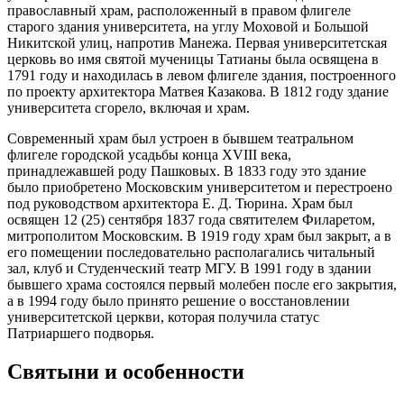
православный храм, расположенный в правом флигеле
старого здания университета, на углу Моховой и Большой
Никитской улиц, напротив Манежа. Первая университетская
церковь во имя святой мученицы Татианы была освящена в
1791 году и находилась в левом флигеле здания, построенного
по проекту архитектора Матвея Казакова. В 1812 году здание
университета сгорело, включая и храм.
Современный храм был устроен в бывшем театральном
флигеле городской усадьбы конца XVIII века,
принадлежавшей роду Пашковых. В 1833 году это здание
было приобретено Московским университетом и перестроено
под руководством архитектора Е. Д. Тюрина. Храм был
освящен 12 (25) сентября 1837 года святителем Филаретом,
митрополитом Московским. В 1919 году храм был закрыт, а в
его помещении последовательно располагались читальный
зал, клуб и Студенческий театр МГУ. В 1991 году в здании
бывшего храма состоялся первый молебен после его закрытия,
а в 1994 году было принято решение о восстановлении
университетской церкви, которая получила статус
Патриаршего подворья.
Святыни и особенности