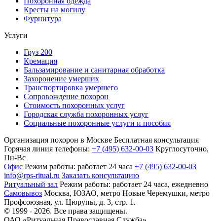
Похоронная одежда
Кресты на могилу
Фурнитура
Услуги
Груз 200
Кремация
Бальзамирование и санитарная обработка
Захоронение умерших
Транспортировка умершего
Сопровождение похорон
Стоимость похоронных услуг
Городская служба похоронных услуг
Социальные похоронные услуги и пособия
Организация похорон в Москве
Бесплатная консультация
Горячая линия телефоны:
+7 (495) 632-00-03
Круглосуточно,
Пн-Вс
Офис
Режим работы:
работает 24 часа
+7 (495) 632-00-03
info@rps-ritual.ru
Заказать консультацию
Ритуальный зал
Режим работы:
работает 24 часа, ежедневно
Самовывоз
Москва, ЮЗАО, метро Новые Черемушки, метро
Профсоюзная,
ул. Цюрупы, д. 3, стр. 1.
© 1999 - 2026. Все права защищены.
ОАО «Ритуальная Православная Служба».