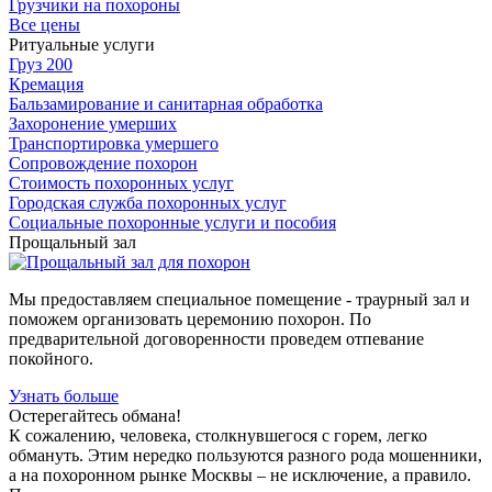
Грузчики на похороны
Все цены
Ритуальные услуги
Груз 200
Кремация
Бальзамирование и санитарная обработка
Захоронение умерших
Транспортировка умершего
Сопровождение похорон
Стоимость похоронных услуг
Городская служба похоронных услуг
Социальные похоронные услуги и пособия
Прощальный зал
Мы предоставляем специальное помещение - траурный зал и
поможем организовать церемонию похорон. По
предварительной договоренности проведем отпевание
покойного.
Узнать больше
Остерегайтесь обмана!
К сожалению, человека, столкнувшегося с горем, легко
обмануть. Этим нередко пользуются разного рода мошенники,
а на похоронном рынке Москвы – не исключение, а правило.