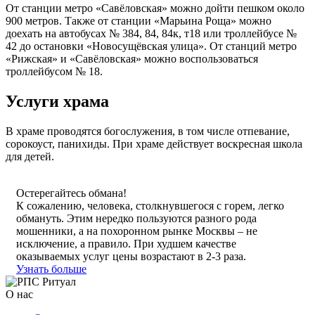
От станции метро «Савёловская» можно дойти пешком около
900 метров. Также от станции «Марьина Роща» можно
доехать на автобусах № 384, 84, 84к, т18 или троллейбусе №
42 до остановки «Новосущёвская улица». От станций метро
«Рижская» и «Савёловская» можно воспользоваться
троллейбусом № 18.
Услуги храма
В храме проводятся богослужения, в том числе отпевание,
сорокоуст, панихиды. При храме действует воскресная школа
для детей.
Остерегайтесь обмана!
К сожалению, человека, столкнувшегося с горем, легко
обмануть. Этим нередко пользуются разного рода
мошенники, а на похоронном рынке Москвы – не
исключение, а правило. При худшем качестве
оказываемых услуг цены возрастают в 2-3 раза.
Узнать больше
О нас