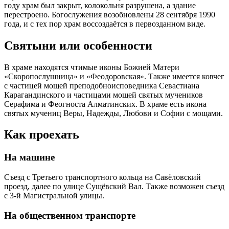
году храм был закрыт, колокольня разрушена, а здание
перестроено. Богослужения возобновлены 28 сентября 1990
года, и с тех пор храм воссоздаётся в первозданном виде.
Святыни или особенности
В храме находятся чтимые иконы Божией Матери
«Скоропослушница» и «Феодоровская». Также имеется ковчег
с частицей мощей преподобноисповедника Севастиана
Карагандинского и частицами мощей святых мучеников
Серафима и Феогноста Алматинских. В храме есть икона
святых мучениц Веры, Надежды, Любови и Софии с мощами.
Как проехать
На машине
Съезд с Третьего транспортного кольца на Савёловский
проезд, далее по улице Сущёвский Вал. Также возможен съезд
с 3-й Магистральной улицы.
На общественном транспорте