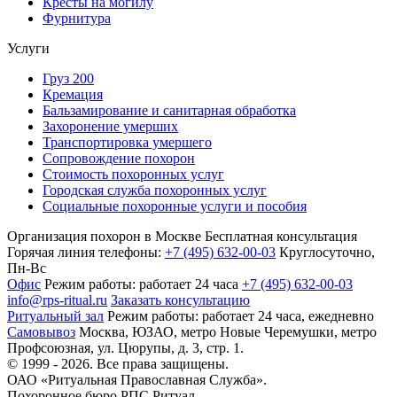
Кресты на могилу
Фурнитура
Услуги
Груз 200
Кремация
Бальзамирование и санитарная обработка
Захоронение умерших
Транспортировка умершего
Сопровождение похорон
Стоимость похоронных услуг
Городская служба похоронных услуг
Социальные похоронные услуги и пособия
Организация похорон в Москве
Бесплатная консультация
Горячая линия телефоны:
+7 (495) 632-00-03
Круглосуточно,
Пн-Вс
Офис
Режим работы:
работает 24 часа
+7 (495) 632-00-03
info@rps-ritual.ru
Заказать консультацию
Ритуальный зал
Режим работы:
работает 24 часа, ежедневно
Самовывоз
Москва, ЮЗАО, метро Новые Черемушки, метро
Профсоюзная,
ул. Цюрупы, д. 3, стр. 1.
© 1999 - 2026. Все права защищены.
ОАО «Ритуальная Православная Служба».
Похоронное бюро РПС Ритуал.