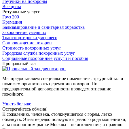
Грузчики на похороны
Все цены
Ритуальные услуги
Груз 200
Кремация
Бальзамирование и санитарная обработка
Захоронение умерших
Транспортировка умершего
Сопровождение похорон
Стоимость похоронных услуг
Городская служба похоронных услуг
Социальные похоронные услуги и пособия
Прощальный зал
Мы предоставляем специальное помещение - траурный зал и
поможем организовать церемонию похорон. По
предварительной договоренности проведем отпевание
покойного.
Узнать больше
Остерегайтесь обмана!
К сожалению, человека, столкнувшегося с горем, легко
обмануть. Этим нередко пользуются разного рода мошенники,
а на похоронном рынке Москвы – не исключение, а правило.