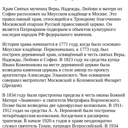
Храм Святых мучениц Веры, Надежды, Любови и матери их
Софии расположен на Миусском кладбище в Москве. Это
православный храм, относящийся к Троицкому благочинию
Московской епархии Русской православной церкви. Он
является Патриаршим подворьем и объектом культурного
наследия народов РФ федерального значения.
История храма начинается в 1771 году, когда было основано
Миусское кладбище. Первоначально, к 1773 году, был
построен деревянный храм, освящённый в честь святых Веры,
Надежды, Любови и Софии. В 1823 году на средства купца
Ивана Кожевникова на месте деревянной церкви была
возведена каменная церковь в стиле ампир по проекту
архитектора Александра Элькинского. Чин освящения
совершил митрополит Московский и Коломенский Филарет
(Дроздов).
В 1834 году были пристроены приделы в честь иконы Божией
Матери «Знамение» и святителя Митрофана Воронежского.
Позже были возведены две одноярусные колокольни. В 1911-
1912 годах на средства А. А. Нероновой были построены
четырёхъярусная колокольня, богадельня и расширена
трапезная. В начале 1920-х годов в храме неоднократно
служил святитель Тихон, патриарх Всероссийский. В 1934