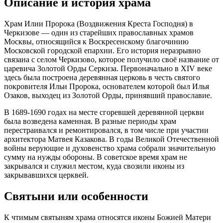
Описание и история храма
Храм Илии Пророка (Воздвижения Креста Господня) в
Черкизове — один из старейших православных храмов
Москвы, относящийся к Воскресенскому благочинию
Московской городской епархии. Его история неразрывно
связана с селом Черкизово, которое получило своё название от
царевича Золотой Орды Серкиза. Первоначально в XIV веке
здесь была построена деревянная церковь в честь святого
покровителя Ильи Пророка, основателем которой был Илья
Озаков, выходец из Золотой Орды, принявший православие.
В 1689-1690 годах на месте сгоревшей деревянной церкви
была возведена каменная. В разные периоды храм
перестраивался и ремонтировался, в том числе при участии
архитектора Матвея Казакова. В годы Великой Отечественной
войны верующие и духовенство храма собрали значительную
сумму на нужды обороны. В советское время храм не
закрывался и служил местом, куда свозили иконы из
закрывавшихся церквей.
Святыни или особенности
К чтимым святыням храма относятся иконы Божией Матери