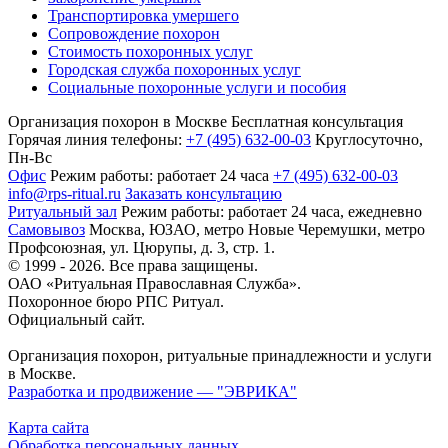
Транспортировка умершего
Сопровождение похорон
Стоимость похоронных услуг
Городская служба похоронных услуг
Социальные похоронные услуги и пособия
Организация похорон в Москве
Бесплатная консультация
Горячая линия телефоны:
+7 (495) 632-00-03
Круглосуточно,
Пн-Вс
Офис
Режим работы:
работает 24 часа
+7 (495) 632-00-03
info@rps-ritual.ru
Заказать консультацию
Ритуальный зал
Режим работы:
работает 24 часа, ежедневно
Самовывоз
Москва, ЮЗАО, метро Новые Черемушки, метро
Профсоюзная,
ул. Цюрупы, д. 3, стр. 1.
© 1999 - 2026. Все права защищены.
ОАО «Ритуальная Православная Служба».
Похоронное бюро РПС Ритуал.
Официальный сайт.
Организация похорон, ритуальные принадлежности и услуги
в Москве.
Разработка и продвижение — "ЭВРИКА"
Карта сайта
Обработка персональных данных