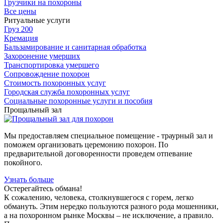
Грузчики на похороны
Все цены
Ритуальные услуги
Груз 200
Кремация
Бальзамирование и санитарная обработка
Захоронение умерших
Транспортировка умершего
Сопровождение похорон
Стоимость похоронных услуг
Городская служба похоронных услуг
Социальные похоронные услуги и пособия
Прощальный зал
Мы предоставляем специальное помещение - траурный зал и
поможем организовать церемонию похорон. По
предварительной договоренности проведем отпевание
покойного.
Узнать больше
Остерегайтесь обмана!
К сожалению, человека, столкнувшегося с горем, легко
обмануть. Этим нередко пользуются разного рода мошенники,
а на похоронном рынке Москвы – не исключение, а правило.