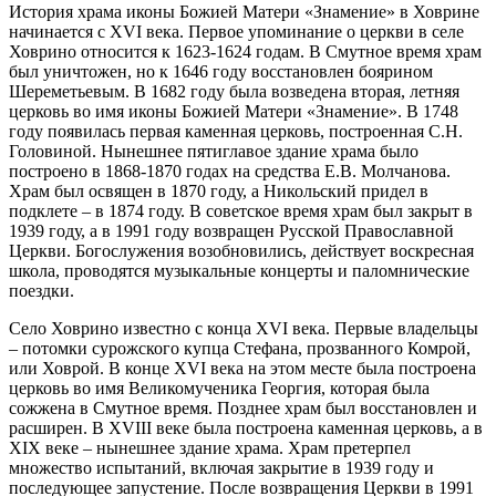
История храма иконы Божией Матери «Знамение» в Ховрине
начинается с XVI века. Первое упоминание о церкви в селе
Ховрино относится к 1623-1624 годам. В Смутное время храм
был уничтожен, но к 1646 году восстановлен боярином
Шереметьевым. В 1682 году была возведена вторая, летняя
церковь во имя иконы Божией Матери «Знамение». В 1748
году появилась первая каменная церковь, построенная С.Н.
Головиной. Нынешнее пятиглавое здание храма было
построено в 1868-1870 годах на средства Е.В. Молчанова.
Храм был освящен в 1870 году, а Никольский придел в
подклете – в 1874 году. В советское время храм был закрыт в
1939 году, а в 1991 году возвращен Русской Православной
Церкви. Богослужения возобновились, действует воскресная
школа, проводятся музыкальные концерты и паломнические
поездки.
Село Ховрино известно с конца XVI века. Первые владельцы
– потомки сурожского купца Стефана, прозванного Комрой,
или Ховрой. В конце XVI века на этом месте была построена
церковь во имя Великомученика Георгия, которая была
сожжена в Смутное время. Позднее храм был восстановлен и
расширен. В XVIII веке была построена каменная церковь, а в
XIX веке – нынешнее здание храма. Храм претерпел
множество испытаний, включая закрытие в 1939 году и
последующее запустение. После возвращения Церкви в 1991