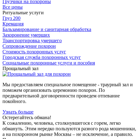
Грузчики на похороны
Все цены
Ритуальные услуги
Груз 200
Кремация
Бальзамирование и санитарная обработка
Захоронение умерших
Транспортировка умершего
Сопровождение похорон
Стоимость похоронных услуг
Городская служба похоронных услуг
Социальные похоронные услуги и пособия
Прощальный зал
Мы предоставляем специальное помещение - траурный зал и
поможем организовать церемонию похорон. По
предварительной договоренности проведем отпевание
покойного.
Узнать больше
Остерегайтесь обмана!
К сожалению, человека, столкнувшегося с горем, легко
обмануть. Этим нередко пользуются разного рода мошенники,
а на похоронном рынке Москвы – не исключение, а правило.