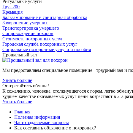
Ритуальные услуги
Груз 200
Кремация
Бальзамирование и санитарная обработка
Захоронение умерших
Транспортировка умершего
Сопровождение похорон
Стоимость похоронных услуг
Городская служба похоронных услуг
Социальные похоронные услуги и пособия
Прощальный зал
Мы предоставляем специальное помещение - траурный зал и п
Узнать больше
Остерегайтесь обмана!
К сожалению, человека, столкнувшегося с горем, легко обману
худшем качестве оказываемых услуг цены возрастают в 2-3 раза
Узнать больше
Главная
Полезная информация
Часто задаваемые вопросы
Как составить объявление о похоронах?