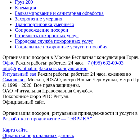
Груз 200
Кремация
Бальзамирование и санитарная обработка
Захоронение умерших
Транспортировка умершего
Сопровождение похорон
Стоимость похоронных услуг
Городская служба похоронных услуг
Социальные похоронные услуги и пособия
Организация похорон в Москве
Бесплатная консультация
Горяч
Офис
Режим работы:
работает 24 часа
+7 (495) 632-00-03
info@rps-ritual.ru
Заказать консультацию
Ритуальный зал
Режим работы:
работает 24 часа, ежедневно
Самовывоз
Москва, ЮЗАО, метро Новые Черемушки, метро Пр
© 1999 - 2026. Все права защищены.
ОАО «Ритуальная Православная Служба».
Похоронное бюро РПС Ритуал.
Официальный сайт.
Организация похорон, ритуальные принадлежности и услуги в
Разработка и продвижение — "ЭВРИКА"
Карта сайта
Обработка персональных данных