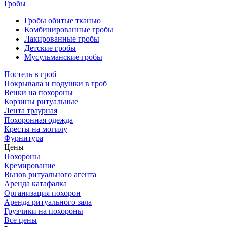
Гробы
Гробы обитые тканью
Комбинированные гробы
Лакированные гробы
Детские гробы
Мусульманские гробы
Постель в гроб
Покрывала и подушки в гроб
Венки на похороны
Корзины ритуальные
Лента траурная
Похоронная одежда
Кресты на могилу
Фурнитура
Цены
Похороны
Кремирование
Вызов ритуального агента
Аренда катафалка
Организация похорон
Аренда ритуального зала
Грузчики на похороны
Все цены