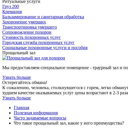
Ритуальные услуги
Груз 200
Кремация
Бальзамирование и санитарная обработка
Захоронение умерших
Транспортировка умершего
Сопровождение похорон
Стоимость похоронных услуг
Городская служба похоронных услуг
Социальные похоронные услуги и пособия
Прощальный зал
Мы предоставляем специальное помещение - траурный зал и п
Узнать больше
Остерегайтесь обмана!
К сожалению, человека, столкнувшегося с горем, легко обману
худшем качестве оказываемых услуг цены возрастают в 2-3 раза
Узнать больше
Главная
Полезная информация
Часто задаваемые вопросы
Что такое прощальный зал, какие у него преимущества?