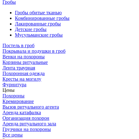
Гробы
Гробы обитые тканью
Комбинированные гробы
Лакированные гробы
Детские гробы
Мусульманские гробы
Постель в гроб
Покрывала и подушки в гроб
Венки на похороны
Корзины ритуальные
Лента траурная
Похоронная одежда
Кресты на могилу
Фурнитура
Цены
Похороны
Кремирование
Вызов ритуального агента
Аренда катафалка
Организация похорон
Аренда ритуального зала
Грузчики на похороны
Все цены