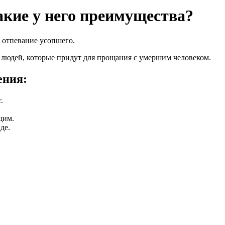
акие у него преимущества?
 отпевание усопшего.
 людей, которые придут для прощания с умершим человеком.
ения:
.
щим.
де.