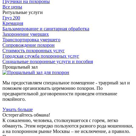
Грузчики на похороны
Все цены
Ритуальные услуги
Груз 200
Кремация
Бальзамирование и санитарная обработка
Захоронение умерших
Транспортировка умершего
Сопровождение похорон
Стоимость похоронных услуг
Городская служба похоронных услуг
Социальные похоронные услуги и пособия
Прощальный зал
Мы предоставляем специальное помещение - траурный зал и
поможем организовать церемонию похорон. По
предварительной договоренности проведем отпевание
покойного.
Узнать больше
Остерегайтесь обмана!
К сожалению, человека, столкнувшегося с горем, легко
обмануть. Этим нередко пользуются разного рода мошенники,
а на похоронном рынке Москвы – не исключение, а правило.