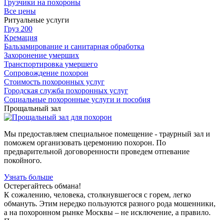
Грузчики на похороны
Все цены
Ритуальные услуги
Груз 200
Кремация
Бальзамирование и санитарная обработка
Захоронение умерших
Транспортировка умершего
Сопровождение похорон
Стоимость похоронных услуг
Городская служба похоронных услуг
Социальные похоронные услуги и пособия
Прощальный зал
Мы предоставляем специальное помещение - траурный зал и
поможем организовать церемонию похорон. По
предварительной договоренности проведем отпевание
покойного.
Узнать больше
Остерегайтесь обмана!
К сожалению, человека, столкнувшегося с горем, легко
обмануть. Этим нередко пользуются разного рода мошенники,
а на похоронном рынке Москвы – не исключение, а правило.