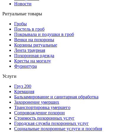
Новости
Ритуальные товары
Гробы
Постель в гроб
Покрывала и подушки в гроб
Венки на похороны
Корзины ритуальные
Лента траурная
Похоронная одежда
Кресты на могилу
Фурнитура
Услуги
Груз 200
Кремация
Бальзамирование и санитарная обработка
Захоронение умерших
Транспортировка умершего
Сопровождение похорон
Стоимость похоронных услуг
Городская служба похоронных услуг
Социальные похоронные услуги и пособия