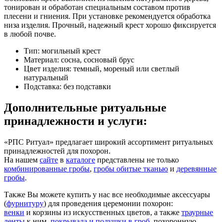
тонирован и обработан специальным составом против
плесени и гниения. При установке рекомендуется обработка
низа изделия. Прочный, надежный крест хорошо фиксируется
в любой почве.
Тип: могильный крест
Материал: сосна, сосновый брус
Цвет изделия: темный, мореный или светлый
натуральный
Подставка: без подставки
Дополнительные ритуальные
принадлежности и услуги:
«РПС Ритуал» предлагает широкий ассортимент ритуальных
принадлежностей для похорон.
На нашем
сайте
в
каталоге
представлены не только
комбинированные гробы
,
гробы обитые тканью
и
деревянные
гробы
.
Также Вы можете купить у нас все необходимые аксессуары
(
фурнитуру
) для проведения церемонии похорон:
венки
и корзины из искусственных цветов, а также
траурные
ленты
к ним,
покрывала и подушки в гроб
, похоронную