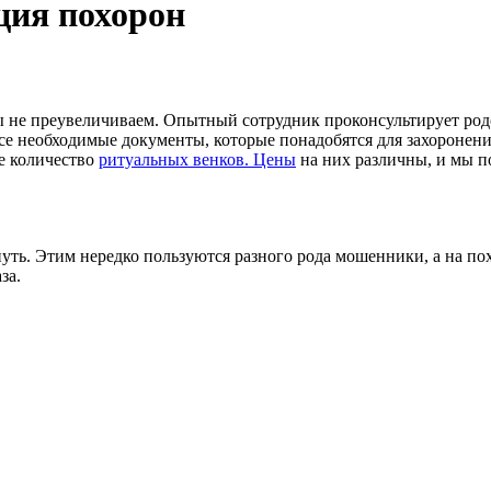
ция похорон
 не преувеличиваем. Опытный сотрудник проконсультирует родст
все необходимые документы, которые понадобятся для захоронен
ое количество
ритуальных венков. Цены
на них различны, и мы п
нуть. Этим нередко пользуются разного рода мошенники, а на п
за.