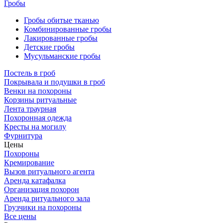
Гробы
Гробы обитые тканью
Комбинированные гробы
Лакированные гробы
Детские гробы
Мусульманские гробы
Постель в гроб
Покрывала и подушки в гроб
Венки на похороны
Корзины ритуальные
Лента траурная
Похоронная одежда
Кресты на могилу
Фурнитура
Цены
Похороны
Кремирование
Вызов ритуального агента
Аренда катафалка
Организация похорон
Аренда ритуального зала
Грузчики на похороны
Все цены