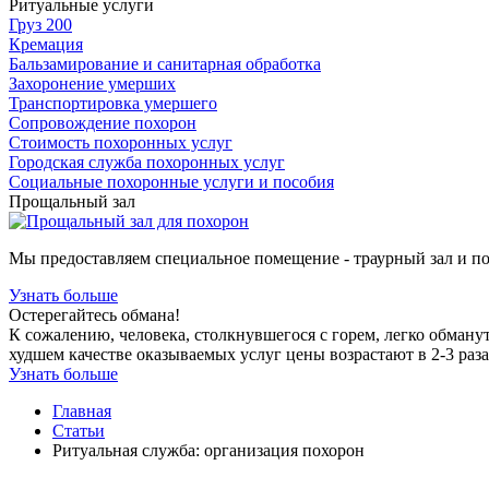
Ритуальные услуги
Груз 200
Кремация
Бальзамирование и санитарная обработка
Захоронение умерших
Транспортировка умершего
Сопровождение похорон
Стоимость похоронных услуг
Городская служба похоронных услуг
Социальные похоронные услуги и пособия
Прощальный зал
Мы предоставляем специальное помещение - траурный зал и п
Узнать больше
Остерегайтесь обмана!
К сожалению, человека, столкнувшегося с горем, легко обману
худшем качестве оказываемых услуг цены возрастают в 2-3 раза
Узнать больше
Главная
Статьи
Ритуальная служба: организация похорон