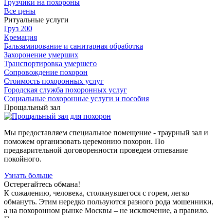
Грузчики на похороны
Все цены
Ритуальные услуги
Груз 200
Кремация
Бальзамирование и санитарная обработка
Захоронение умерших
Транспортировка умершего
Сопровождение похорон
Стоимость похоронных услуг
Городская служба похоронных услуг
Социальные похоронные услуги и пособия
Прощальный зал
Мы предоставляем специальное помещение - траурный зал и
поможем организовать церемонию похорон. По
предварительной договоренности проведем отпевание
покойного.
Узнать больше
Остерегайтесь обмана!
К сожалению, человека, столкнувшегося с горем, легко
обмануть. Этим нередко пользуются разного рода мошенники,
а на похоронном рынке Москвы – не исключение, а правило.