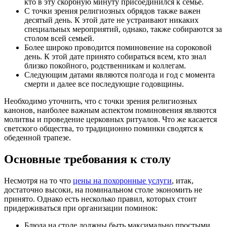
кто в эту скорбную минуту присоединился к семье.
С точки зрения религиозных обрядов также важен
десятый день. К этой дате не устраивают никаких
специальных мероприятий, однако, также собираются за
столом всей семьей.
Более широко проводится поминовение на сороковой
день. К этой дате принято собираться всем, кто знал
близко покойного, родственникам и коллегам.
Следующим датами являются полгода и год с момента
смерти и далее все последующие годовщины.
Необходимо уточнить, что с точки зрения религиозных
канонов, наиболее важным аспектом поминовения являются
молитвы и проведение церковных ритуалов. Что же касается
светского общества, то традиционно поминки сводятся к
обеденной трапезе.
Основные требования к столу
Несмотря на то что
цены на похоронные услуги
, итак,
достаточно высоки, на поминальном столе экономить не
принято. Однако есть несколько правил, которых стоит
придерживаться при организации поминок:
Блюда на столе должны быть максимально простыми.