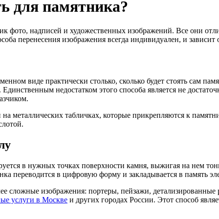
ть для памятника?
ик фото, надписей и художественных изображений. Все они отл
соба перенесения изображения всегда индивидуален, и зависит
зменном виде практически столько, сколько будет стоять сам п
 Единственным недостатком этого способа является не достаточн
азчиком.
на металлических табличках, которые прикрепляются к памятник
слотой.
лу
руется в нужных точках поверхности камня, выжигая на нем тон
нка переводится в цифровую форму и закладывается в память эле
лее сложные изображения: портеры, пейзажи, детализированные
ые услуги в Москве
и других городах России. Этот способ явл