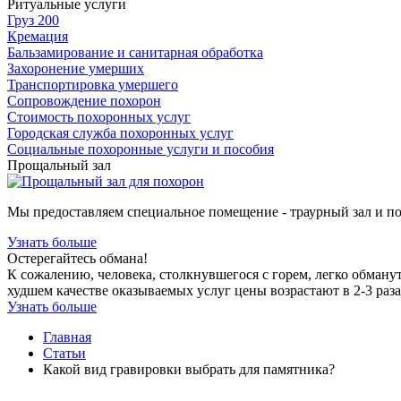
Ритуальные услуги
Груз 200
Кремация
Бальзамирование и санитарная обработка
Захоронение умерших
Транспортировка умершего
Сопровождение похорон
Стоимость похоронных услуг
Городская служба похоронных услуг
Социальные похоронные услуги и пособия
Прощальный зал
Мы предоставляем специальное помещение - траурный зал и п
Узнать больше
Остерегайтесь обмана!
К сожалению, человека, столкнувшегося с горем, легко обману
худшем качестве оказываемых услуг цены возрастают в 2-3 раза
Узнать больше
Главная
Статьи
Какой вид гравировки выбрать для памятника?