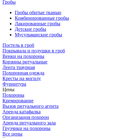
Гробы
Гробы обитые тканью
Комбинированные гробы
Лакированные гробы
Детские гробы
Мусульманские гробы
Постель в гроб
Покрывала и подушки в гроб
Венки на похороны
Корзины ритуальные
Лента траурная
Похоронная одежда
Кресты на могилу
Фурнитура
Цены
Похороны
Кремирование
Вызов ритуального агента
Аренда катафалка
Организация похорон
Аренда ритуального зала
Грузчики на похороны
Все цены