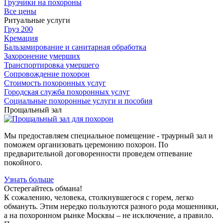
Грузчики на похороны
Все цены
Ритуальные услуги
Груз 200
Кремация
Бальзамирование и санитарная обработка
Захоронение умерших
Транспортировка умершего
Сопровождение похорон
Стоимость похоронных услуг
Городская служба похоронных услуг
Социальные похоронные услуги и пособия
Прощальный зал
Мы предоставляем специальное помещение - траурный зал и
поможем организовать церемонию похорон. По
предварительной договоренности проведем отпевание
покойного.
Узнать больше
Остерегайтесь обмана!
К сожалению, человека, столкнувшегося с горем, легко
обмануть. Этим нередко пользуются разного рода мошенники,
а на похоронном рынке Москвы – не исключение, а правило.